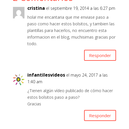
o
p
ti
cristina
el septiembre 19, 2014 a las 6:27 pm
k
p
r
hola! me encantaria que me enviase paso a
paso como hacer estos bolsitos, y tambien las
plantillas para hacerlos, no encuentro esta
informacion en el blog, muchisimas gracias por
todo.
Responder
infantilesvideos
el mayo 24, 2017 a las
1:40 am
¿Tienen algún vídeo publicado de cómo hacer
estos bolsitos paso a paso?
Gracias
Responder