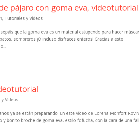
e pájaro con goma eva, videotutorial
ón
,
Tutoriales y Vídeos
 sepáis que la goma eva es un material estupendo para hacer másca
tos, sombreros ¡O incluso disfraces enteros! Gracias a este
...
deotutorial
s y Vídeos
ianos ya se están preparando. En este vídeo de Lorena Monfort Rovir
 bonito broche de goma eva, estilo fofucha, con la cara de una fall