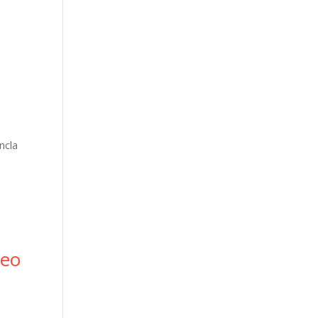
ncla
deo