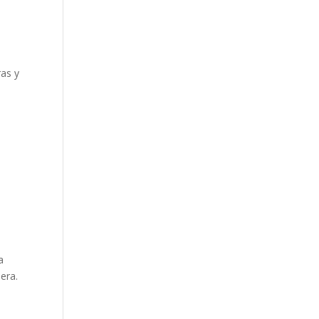
ras y
a
era.