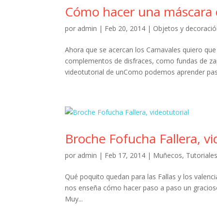
Cómo hacer una máscara d
por
admin
|
Feb 20, 2014
|
Objetos y decoraci
Ahora que se acercan los Carnavales quiero que
complementos de disfraces, como fundas de zapa
videotutorial de unComo podemos aprender paso
Broche Fofucha Fallera, vi
por
admin
|
Feb 17, 2014
|
Muñecos
,
Tutoriale
Qué poquito quedan para las Fallas y los valenc
nos enseña cómo hacer paso a paso un gracioso y
Muy...