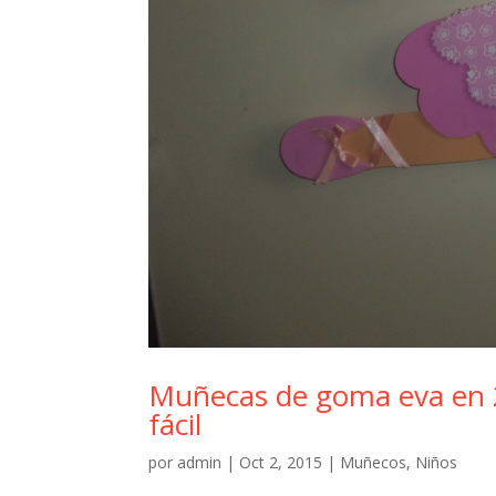
Muñecas de goma eva en 2
fácil
por
admin
|
Oct 2, 2015
|
Muñecos
,
Niños