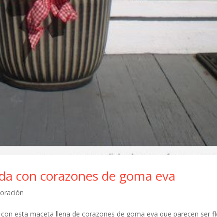
ada con corazones de goma eva
coración
a con esta maceta llena de corazones de goma eva que parecen ser f