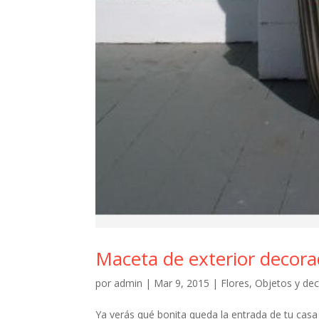
Maceta de exterior decor
por
admin
|
Mar 9, 2015
|
Flores
,
Objetos y de
Ya verás qué bonita queda la entrada de tu cas