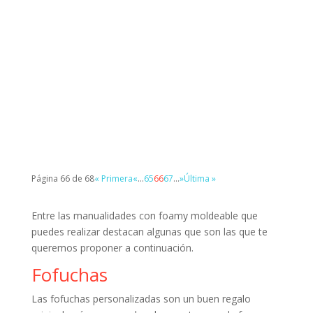
Hacer tampones de foamy para estampar
diferentes formas y sellos es muy fácil. Solo
tienes que coger una goma redonda o un tapón
de plástico y pegar las formas que desees, tal y
como ves en este tutorial paso a paso. ¡Ya verás
que bien se lo pasan los niños con esta...
Página 66 de 68
« Primera
«
...
65
66
67
...
»
Última »
Entre las manualidades con foamy moldeable que
puedes realizar destacan algunas que son las que te
queremos proponer a continuación.
Fofuchas
Las fofuchas personalizadas son un buen regalo